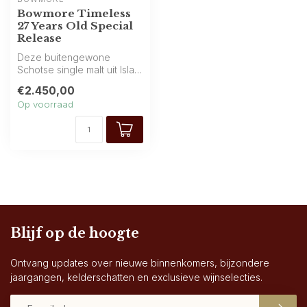
Bowmore Timeless
27 Years Old Special
Release
Deze buitengewone
Schotse single malt uit Islay,
gerijpt 27 jaar, is rijk en gel...
€2.450,00
Op voorraad
Blijf op de hoogte
Ontvang updates over nieuwe binnenkomers, bijzondere
jaargangen, kelderschatten en exclusieve wijnselecties.