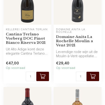
KELLEREI CANTINA TERLAN
DOMAINE ANITA LA 
ROCHELLE
Cantina Terlano
Domaine Anita La
Vorberg DOC Pinot
Rochelle Moulin a
Bianco Riserva 2021
Vent 2021
Uit Alto Adige komt deze
Levendige rode wijn uit de
elegante Cantina Terlano
Moulin-à-Vent-appellatie
Pinot Bianco Riserva. De
van Beaujolais, Frankrijk. A...
Vorbe...
€47,00
€29,40
Op voorraad
Op voorraad