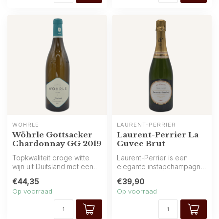
WÖHRLE
LAURENT-PERRIER
Wöhrle Gottsacker
Laurent-Perrier La
Chardonnay GG 2019
Cuvee Brut
Topkwaliteit droge witte
Laurent-Perrier is een
wijn uit Duitsland met een
elegante instapchampagne
indrukwekkend, gelaagd
met een hoog aandeel
€44,35
€39,90
aroma...
Chardonnay....
Op voorraad
Op voorraad