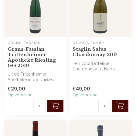
GRANS-FASSIAN
STAGLIN FAMILY
Grans-Fassian
Staglin Salus
Trittenheimer
Chardonnay 2017
Apotheke Riesling
Een voortreffelijke
GG 2019
Chardonnay uit Napa
Uit de Trittenheimer
Valley, afkomstig van de
Apotheke in de Duitse
Staglin Family ...
Moezel komt deze
€29,00
€49,00
uitmuntende Riesling...
Op voorraad
Op voorraad