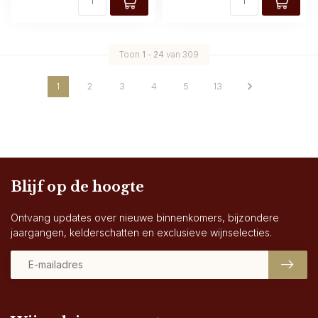
Toon
1
-
24
van 309
1
2
3
4
5
13
Blijf op de hoogte
Ontvang updates over nieuwe binnenkomers, bijzondere
jaargangen, kelderschatten en exclusieve wijnselecties.