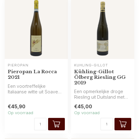
PIEROPAN
KÜHLING-GILLOT
Pieropan La Rocca
Kühling-Gillot
2021
Ölberg Riesling GG
2019
Een voortreffelijke
Een opmerkelijke droge
Italiaanse witte uit Soave
Riesling uit Duitsland met
Classico: fris en elegant,
verfijnde citrusaroma’s,
met ee...
€45,90
€45,00
bloem...
Op voorraad
Op voorraad