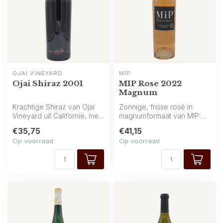
OJAI VINEYARD
MIP
Ojai Shiraz 2001
MIP Rose 2022
Magnum
Krachtige Shiraz van Ojai
Zonnige, frisse rosé in
Vineyard uit Californië, met
magnumformaat van MIP:
intense aroma’s van zwart...
vol zomers fruit,
€35,75
€41,15
verkwikkende sp...
Op voorraad
Op voorraad