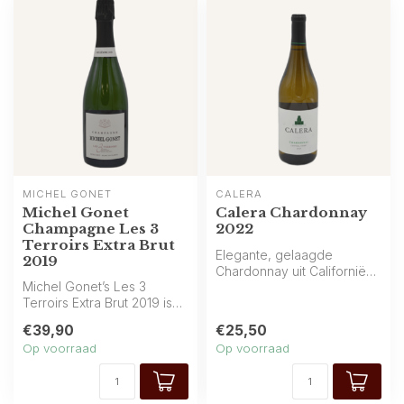
MICHEL GONET
CALERA
Michel Gonet
Calera Chardonnay
Champagne Les 3
2022
Terroirs Extra Brut
Elegante, gelaagde
2019
Chardonnay uit Californië
Michel Gonet’s Les 3
met rijpe peren, frisse citrus
Terroirs Extra Brut 2019 is
en d...
een expressieve,
€39,90
€25,50
complexe champ...
Op voorraad
Op voorraad