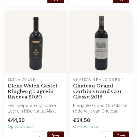
ELENA WALCH
CHATEAU GRAND CORBIN
Elena Walch Castel
Chateau Grand
Ringberg Lagrein
Corbin Grand Cru
Riserva 2020
Classe 2015
Een diepe en complexe
Elegante Grand Cru Classe
Lagrein Riserva uit Alto
rode wijn van Chateau
Adige met een boeiende
Grand Corbin uit 2015, vol
€44,50
€34,50
paarse kle...
donke...
Op voorraad
Op voorraad