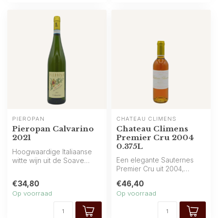
PIEROPAN
CHÂTEAU CLIMENS
Pieropan Calvarino
Chateau Climens
2021
Premier Cru 2004
0.375L
Hoogwaardige Italiaanse
Een elegante Sauternes
witte wijn uit de Soave
Premier Cru uit 2004,
Classico-regio van
speciaal in een half flesje
cultproducent...
€34,80
€46,40
(0.375L...
Op voorraad
Op voorraad