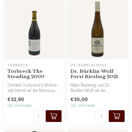
TORBRECK
DR. BÜRKLIN-WOLF
Torbreck The
Dr. Bürklin-Wolf
Steading 2000
Forst Riesling 2021
Ontdek Torbreck’s Rhône-
Rijke Riesling van Dr.
stijl blend uit de Barossa:
Bürklin-Wolf uit de
Grenache, Shiraz en
dorpswijngaarden Forst
€32,90
€30,00
Mataro. ...
(Pfalz). Rijpe...
Op voorraad
Op voorraad