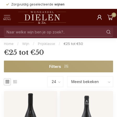
Zorgvuldig geselecteerde
wijnen
0
MENU
Home
/
Wijn
/
Prijsklasse
/
€25 tot €50
€25 tot €50
Filters