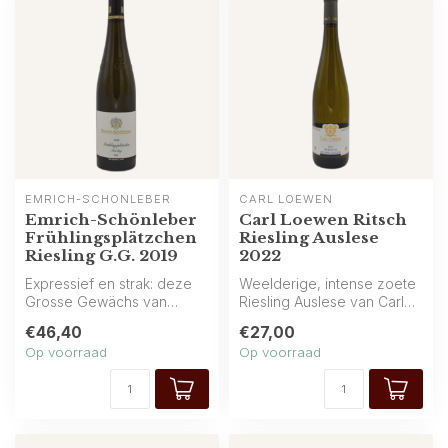
EMRICH-SCHÖNLEBER
CARL LOEWEN
Emrich-Schönleber
Carl Loewen Ritsch
Frühlingsplätzchen
Riesling Auslese
Riesling G.G. 2019
2022
Expressief en strak: deze
Weelderige, intense zoete
Grosse Gewächs van
Riesling Auslese van Carl
Emrich‑Schönleber brengt
Loewen uit de Ritsch
€46,40
€27,00
grapefruit...
wijngaa...
Op voorraad
Op voorraad