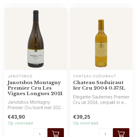
JANOTSBOS
CHÂTEAU SUDUIRAUT
Janotsbos Montagny
Chateau Suduiraut
Premier Cru Les
1er Cru 2004 0.375L
Vignes Longues 2021
Elegante Sauternes Premier
Janotsbos Montagny
Cru uit 2004, verpakt in een
Premier Cru toont met 2021
half flesje van 0.375L. ...
een elegante,
€43,90
€39,25
gestructureerde stij...
Op voorraad
Op voorraad