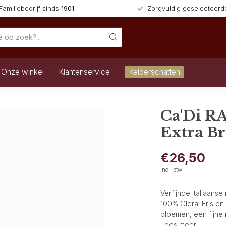
Familiebedrijf sinds
1901
Zorgvuldig geselecteer
Onze winkel
Klantenservice
Kelderschatten
Ca'Di R
Extra B
€26,50
Incl. btw
Verfijnde Italiaans
100% Glera. Fris en 
bloemen, een fijne
Lees meer
.