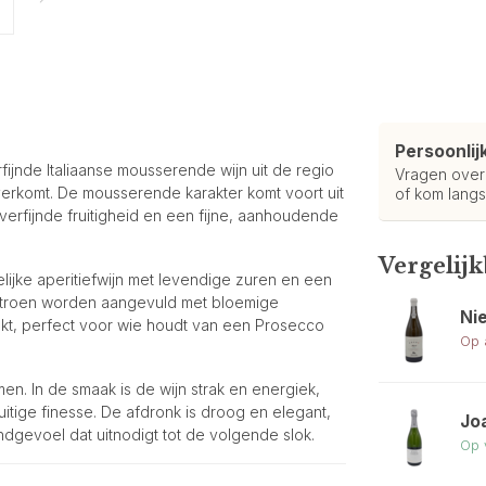
Persoonlij
ijnde Italiaanse mousserende wijn uit de regio
Vragen ove
 overkomt. De mousserende karakter komt voort uit
of kom langs
verfijnde fruitigheid en een fijne, aanhoudende
Vergelij
lijke aperitiefwijn met levendige zuren en een
citroen worden aangevuld met bloemige
Ni
akt, perfect voor wie houdt van een Prosecco
Op 
men. In de smaak is de wijn strak en energiek,
itige finesse. De afdronk is droog en elegant,
Jo
ndgevoel dat uitnodigt tot de volgende slok.
Op 