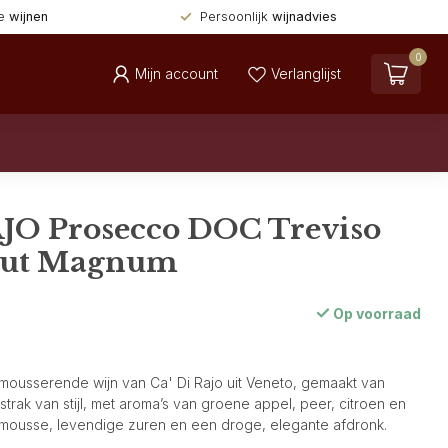
de
wijnen
Persoonlijk
wijnadvies
0
Mijn account
Verlanglijst
AJO Prosecco DOC Treviso
rut Magnum
Op voorraad
e mousserende wijn van Ca' Di Rajo uit Veneto, gemaakt van
strak van stijl, met aroma’s van groene appel, peer, citroen en
 mousse, levendige zuren en een droge, elegante afdronk.