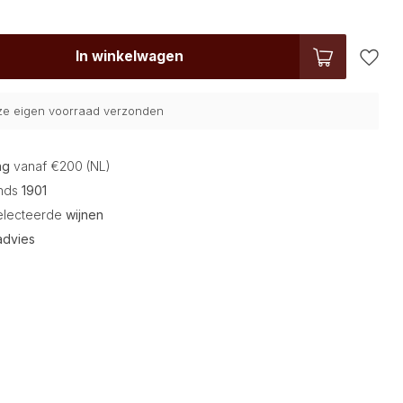
In winkelwagen
nze eigen voorraad verzonden
ng
vanaf €200 (NL)
inds
1901
electeerde
wijnen
advies