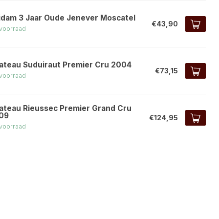
idam 3 Jaar Oude Jenever Moscatel
€43,90
voorraad
ateau Suduiraut Premier Cru 2004
€73,15
voorraad
ateau Rieussec Premier Grand Cru
09
€124,95
voorraad