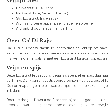
Wijnprofiel
Druivenras:
100% Glera
Herkomst:
Italië, Veneto (Treviso)
Stijl:
Extra Brut, fris en strak
Aroma’s:
groene appel, peer, citroen en bloemen
Afdronk:
droog, elegant en verfijnd
Over Ca' Di Rajo
Ca’ Di Rajo is een wijnmerk uit Veneto dat zich richt op het mak
wijnen met een heldere druivenexpressie. In deze Prosecco komt
fris, verfijnd en in balans, met een Extra Brut karakter dat extra
Wijn en spijs
Deze Extra Brut Prosecco is ideaal als aperitief en past daarnaa
verfijning. Denk aan antipasti, voorgerechten met rauwkost of l
Ook bij knapperige hapjes, kaasplankjes met milde kazen en gere
in balans.
Door de droge stijl werkt de Prosecco bijzonder goed naast sm
gebakken wordt aangenamer door de levendige zuren, terwijl h