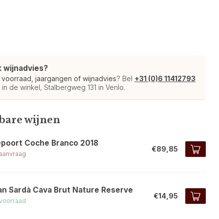
k wijnadvies?
r
voorraad, jaargangen of wijnadvies
? Bel
+31 (0)6 11412793
 in de winkel, Stalbergweg 131 in Venlo.
kbare wijnen
epoort Coche Branco 2018
€89,85
aanvraag
an Sardà Cava Brut Nature Reserve
€14,95
voorraad